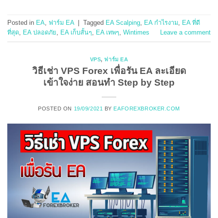
Posted in
EA
,
ฟาร์ม EA
|
Tagged
EA Scalping
,
EA กำไรงาม
,
EA ที่ดี
ที่สุด
,
EA ปลอดภัย
,
EA เก็บสั้นๆ
,
EA เทพๆ
,
Wintimes
Leave a comment
VPS
,
ฟาร์ม EA
วิธีเช่า VPS Forex เพื่อรัน EA ละเอียด
เข้าใจง่าย สอนทำ Step by Step
POSTED ON
19/09/2021
BY
EAFOREXBROKER.COM