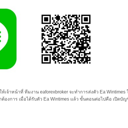
ห้เจ้าหน้าที่ ทีมงาน eaforexbroker จะทำการส่งตัว Ea Wintimes ใ
้องการ เมื่อได้รับตัว Ea Wintimes แล้ว ขั้นตอนต่อไปคือ เปิดบัญช