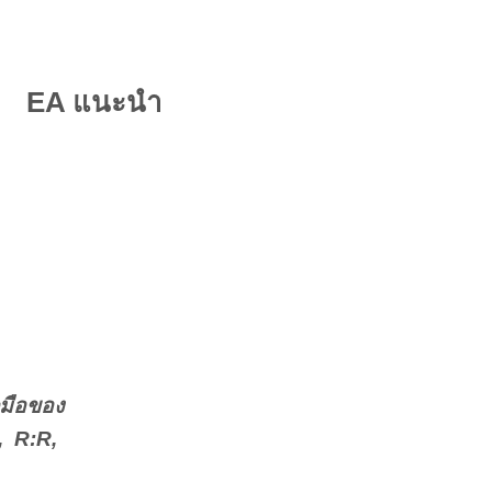
EA แนะนำ
Winmoney : EA ที่จะทำให้การเทรดมือ
ของคุณง่ายขึ้น ช่วยคำนวณ Lotsize 2%,
R:R, Risk Per Trade, และแก้เกมส์
น