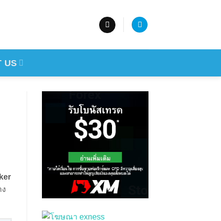
 US
ker
าง