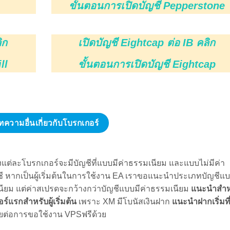
ทความอื่นเกี่ยวกับโบรกเกอร์
ึ่งแต่ละโบรกเกอร์จะมีบัญชีที่แบบมีค่าธรรมเนียม และแบบไม่มีค่า
ี หากเป็นผู้เริ่มต้นในการใช้งาน EA เราขอแนะนำประเภทบัญชีแ
นียม แต่ค่าสเปรดจะกว้างกว่าบัญชีแบบมีค่าธรรมเนียม
แนะนำสำห
ร์แรกสำหรับผู้เริ่มต้น
เพราะ XM มีโบนัสเงินฝาก
แนะนำฝากเริ่มที
่ายต่อการขอใช้งาน VPSฟรีด้วย
A ซึ่งสามารถดูวิธีการฝากเงินของแต่ละโบรกเกอร์ได้ที่นี่
ขั้นตอนก
 สามารถรถแจ้งเลข MT4 เพื่อเปิดใช้งาน EA ได้ผ่านช่องทางผ่านเว็บไ
2 กรอกแบบฟอร์มแจ้งเปิดบัญชีใช้งาน EA ฟรี”
ใช้ระยะเวลา1-2 วัน